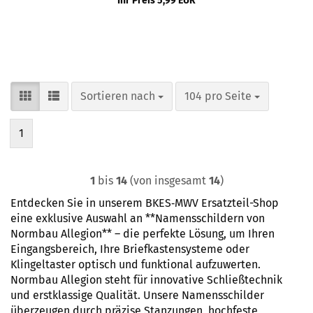
Ihr Preis 5,99 EUR
Sortieren nach
pro Seite
Sortieren nach
104 pro Seite
1
1
bis
14
(von insgesamt
14
)
Entdecken Sie in unserem BKES‑MWV Ersatzteil-Shop
eine exklusive Auswahl an **Namensschildern von
Normbau Allegion** – die perfekte Lösung, um Ihren
Eingangsbereich, Ihre Briefkastensysteme oder
Klingeltaster optisch und funktional aufzuwerten.
Normbau Allegion steht für innovative Schließtechnik
und erstklassige Qualität. Unsere Namensschilder
überzeugen durch präzise Stanzungen, hochfeste