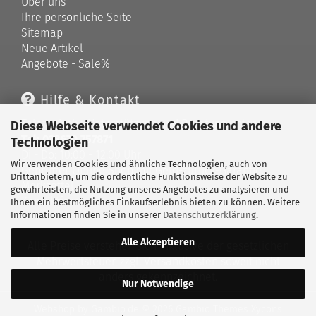
Über uns
Ihre persönliche Seite
Sitemap
Neue Artikel
Angebote - Sale%
Hilfe & Kontakt
Telefonische Unterstützung und Beratung unter:
Diese Webseite verwendet Cookies und andere
Tel: 033679 757871
Technologien
Di - Do: 10:00 - 12:00 Uhr
Wir verwenden Cookies und ähnliche Technologien, auch von
Geprüfter Online Shop mit Geld-zurück-Garantie.
Drittanbietern, um die ordentliche Funktionsweise der Website zu
Merkzettel
gewährleisten, die Nutzung unseres Angebotes zu analysieren und
Kontaktformular
Ihnen ein bestmögliches Einkaufserlebnis bieten zu können. Weitere
Informationen finden Sie in unserer
Datenschutzerklärung
.
Alle Akzeptieren
Alle Preise verstehen sich inklusive der gesetzlichen
Mehrwertsteuer, zzgl.
Versandkosten
soweit nicht
anders gekennzeichnet.
Nur Notwendige
Webshop
by Gambio.de © 2026 Gambio Themes
Xycons