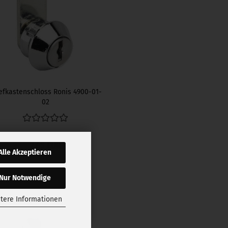
efkastenschloss Ronis 4900-01-
02
7,85 EUR
Alle Akzeptieren
Lieferzeit:
3-5 Tage
Nur Notwendige
tere Informationen