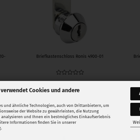
20-
Briefkastenschloss Ronis 4900-01
Bri
7,85 EUR
 verwendet Cookies und andere
Lieferzeit:
3-5 Tage
s und ähnliche Technologien, auch von Drittanbietern, um
tionsweise der Website zu gewährleisten, die Nutzung
 analysieren und Ihnen ein bestmögliches Einkaufserlebnis
Wei
tere Informationen finden Sie in unserer
g
.