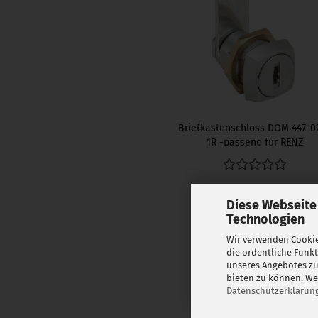
Briefkastenschloss DOM 447-0
1R -passend für RENZ
29,90 EUR
Diese Webseite
Lieferzeit:
Technologien
28 Tage
Wir verwenden Cookie
die ordentliche Funk
unseres Angebotes zu
bieten zu können. Wei
Datenschutzerklärun