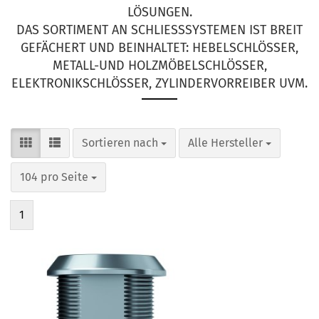
UNGEN.
DAS SORTIMENT AN SCHLIESSSYSTEMEN IST BREIT G
EFÄCHERT UND BEINHALTET: HEBELSCHLÖSSER, M
ETALL-UND HOLZMÖBELSCHLÖSSER, E
LEKTRONIKSCHLÖSSER, ZYLINDERVORREIBER UVM.
Sortieren nach
pro Seite
Sortieren nach
Alle Hersteller
pro Seite
104 pro Seite
1