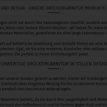
T UND DESIGN - UNSERE DRÜCKERGARNITUR PRODUKTE 
gen nicht nur durch ihre herausragende Qualität, sondern au
en, Büros oder andere Räumlichkeiten - wir haben für jeden 
robusten Materialien, garantieren sie eine lange Lebensdauer u
t auf ästhetische Gestaltung, und deshalb bieten wir eine br
bdecken. Egal, ob Sie eine moderne, klassische oder zeitlose
arnitur, die perfekt zu Ihrem Einrichtungsstil passt.
CHWERTIGE DRÜCKERGARNITUR IN TOLLEN DESI
en unserer Kunden gerecht zu werden, bieten wir Drückergar
Edelstahl über elegantes Messing bis hin zu robustem Kunstst
ren persönlichen Geschmack widerspiegeln.
t besonders beliebt, da sie durch ihre Langlebigkeit und Wide
 als auch den Außenbereich und ist bestens gegen Rost und Ko