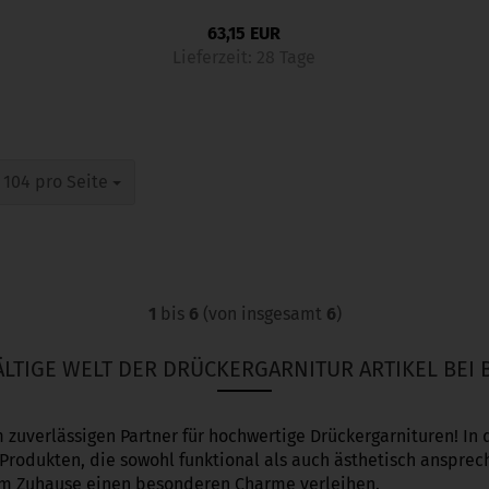
63,15 EUR
Lieferzeit:
28 Tage
pro Seite
104 pro Seite
1
bis
6
(von insgesamt
6
)
FÄLTIGE WELT DER DRÜCKERGARNITUR ARTIKEL BEI
uverlässigen Partner für hochwertige Drückergarnituren! In d
 Produkten, die sowohl funktional als auch ästhetisch ansprec
rem Zuhause einen besonderen Charme verleihen.