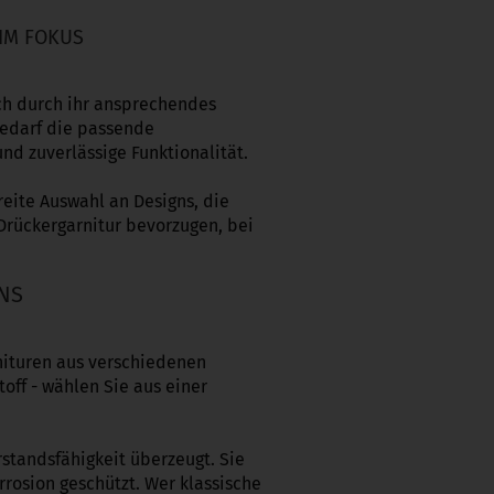
IM FOKUS
ch durch ihr ansprechendes
Bedarf die passende
nd zuverlässige Funktionalität.
eite Auswahl an Designs, die
 Drückergarnitur bevorzugen, bei
GNS
nituren aus verschiedenen
off - wählen Sie aus einer
rstandsfähigkeit überzeugt. Sie
rrosion geschützt. Wer klassische