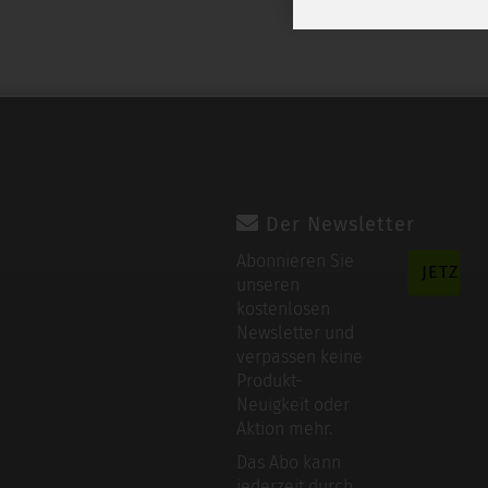
Der Newsletter
Abonnieren Sie
unseren
kostenlosen
Newsletter und
verpassen keine
Produkt-
Neuigkeit oder
Aktion mehr.
Das Abo kann
jederzeit durch