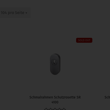
pro Seite
104 pro Seite
SOLD OUT
Schmalrahmen Schutzrosette SR
Sch
4100