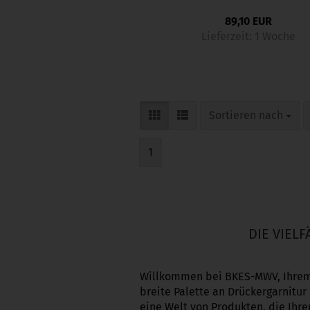
89,10 EUR
Lieferzeit:
1 Woche
Sortieren nach
Sortieren nach
1
DIE VIEL
Willkommen bei BKES-MWV, Ihrem z
breite Palette an Drückergarnitur
eine Welt von Produkten, die Ih