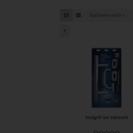
Sortieren nach
Sortieren nach
1
Stoßgriff-Set Edelstahl