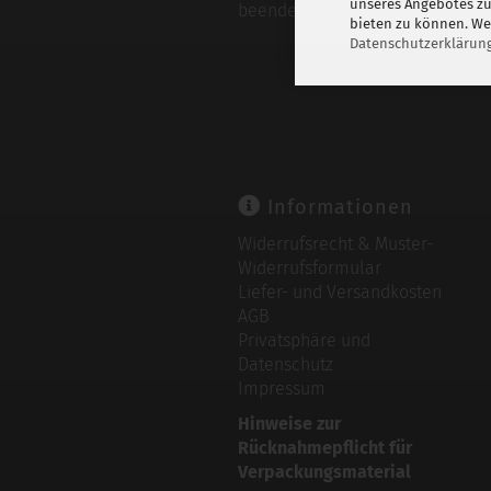
unseres Angebotes zu
beendet werden.
bieten zu können. Wei
Datenschutzerklärun
Informationen
Widerrufsrecht & Muster-
Widerrufsformular
Liefer- und Versandkosten
AGB
Privatsphäre und
Datenschutz
Impressum
Hinweise zur
Rücknahmepflicht für
Verpackungsmaterial