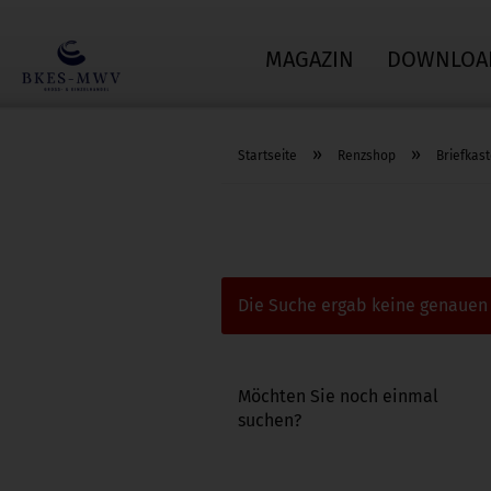
MAGAZIN
DOWNLOA
»
»
Startseite
Renzshop
Briefkas
Die Suche ergab keine genauen T
MÖCHTEN
Möchten Sie noch einmal
SIE
suchen?
NOCH
EINMAL
SUCHEN?