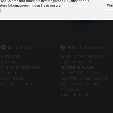
 analysieren und Ihnen ein bestmögliches Einkaufserlebnis
Wei
tere Informationen finden Sie in unserer
g
.
Mehr über
Hilfe & Kontakt
Newsletter
Telefonische Unterstützung
Über uns
und Beratung unter:
Ihre persönliche Seite
Tel: 033679 757871
Sitemap
Di - Do: 10:00 - 12:00 Uhr
Neue Artikel
Geprüfter Online Shop mit
Angebote - Sale%
Geld-zurück-Garantie.
Merkzettel
Kontaktformular