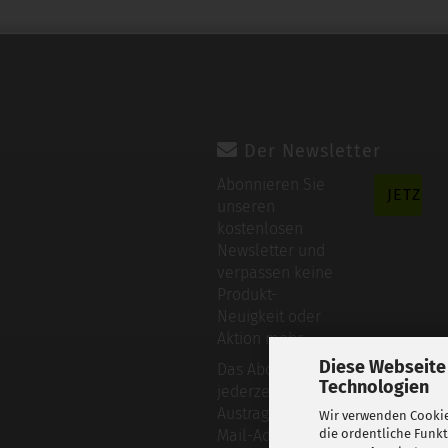
Der Newsletter
Abonnieren Sie
unseren
kostenlosen
Newsletter und
verpassen keine
Produkt-
Neuigkeit oder
Aktion mehr.
Diese Webseite
Das Abo kann
Technologien
jederzeit durch
Austragen der E-
Wir verwenden Cookie
Mail-Adresse
die ordentliche Funk