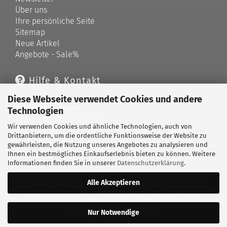
Über uns
Ihre persönliche Seite
Sitemap
Neue Artikel
Angebote - Sale%
Hilfe & Kontakt
Telefonische Unterstützung und Beratung unter:
Diese Webseite verwendet Cookies und andere
Tel: 033679 757871
Technologien
Di - Do: 10:00 - 12:00 Uhr
Wir verwenden Cookies und ähnliche Technologien, auch von
Geprüfter Online Shop mit Geld-zurück-Garantie.
Drittanbietern, um die ordentliche Funktionsweise der Website zu
Merkzettel
gewährleisten, die Nutzung unseres Angebotes zu analysieren und
Kontaktformular
Ihnen ein bestmögliches Einkaufserlebnis bieten zu können. Weitere
Informationen finden Sie in unserer
Datenschutzerklärung
.
Alle Akzeptieren
Alle Preise verstehen sich inklusive der gesetzlichen
Mehrwertsteuer, zzgl.
Versandkosten
soweit nicht
anders gekennzeichnet.
Nur Notwendige