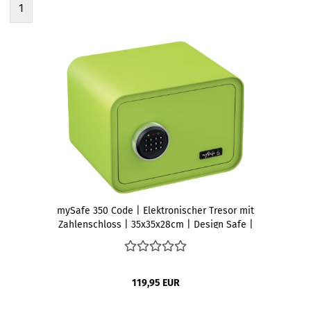
1
mySafe 350 Code | Elektronischer Tresor mit
Zahlenschloss | 35x35x28cm | Design Safe |
Möbeltresor | Stahltresor Doppelbolzenverriegelung |
Alarm und Notschlüssel | Wand- Bodentresor | Farbe
Grün
119,95 EUR