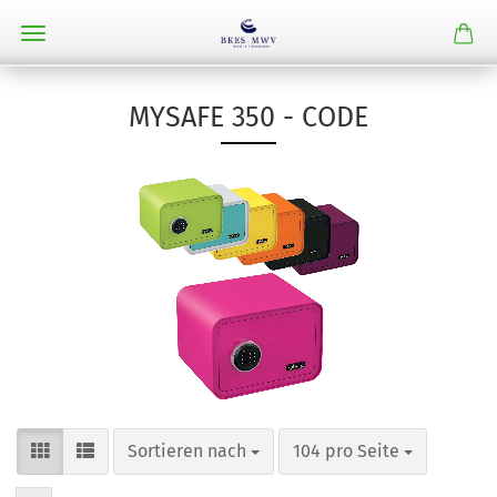
MYSAFE 350 - CODE
Sortieren nach
pro Seite
Sortieren nach
104 pro Seite