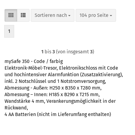
Sortieren nach
pro Seite
Sortieren nach
104 pro Seite
1
1
bis
3
(von insgesamt
3
)
mySafe 350 - Code / farbig
Elektronik-Möbel-Tresor, Elektronikschloss mit Code
und hochintensiver Alarmfunktion (Zusatzaktivierung),
inkl. 2 Notschlüssel und 1 Notstromversorgung,
Abmessung - Außen: H250 x B350 x T280 mm,
Abmessung – Innen: H185 x B290 x T215 mm,
Wandstärke 4 mm, Verankerungsmöglichkeit in der
Rückwand,
4 AA Batterien (nicht im Lieferumfang enthalten)