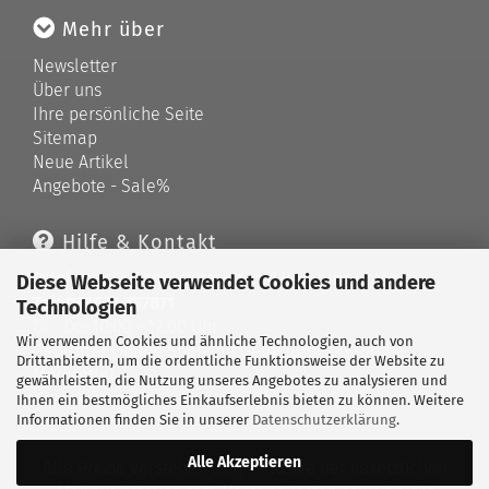
Mehr über
Newsletter
Über uns
Ihre persönliche Seite
Sitemap
Neue Artikel
Angebote - Sale%
Hilfe & Kontakt
Telefonische Unterstützung und Beratung unter:
Diese Webseite verwendet Cookies und andere
Tel: 033679 757871
Technologien
Di - Do: 10:00 - 12:00 Uhr
Wir verwenden Cookies und ähnliche Technologien, auch von
Geprüfter Online Shop mit Geld-zurück-Garantie.
Drittanbietern, um die ordentliche Funktionsweise der Website zu
Merkzettel
gewährleisten, die Nutzung unseres Angebotes zu analysieren und
Kontaktformular
Ihnen ein bestmögliches Einkaufserlebnis bieten zu können. Weitere
Informationen finden Sie in unserer
Datenschutzerklärung
.
Alle Akzeptieren
Alle Preise verstehen sich inklusive der gesetzlichen