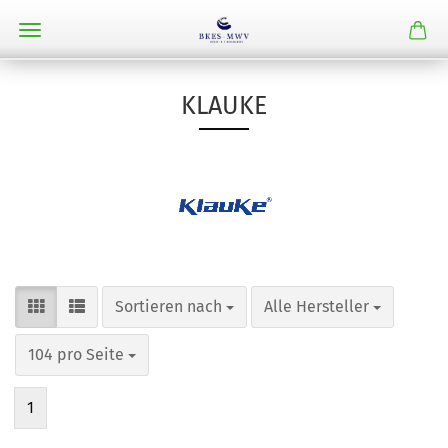
KLAUKE
Sortieren nach
pro Seite
Sortieren nach
Alle Hersteller
pro Seite
104 pro Seite
1