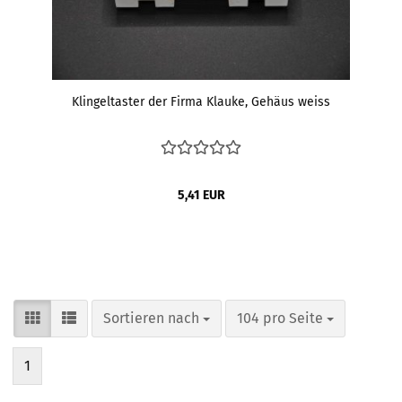
Klingeltaster der Firma Klauke, Gehäus weiss
5,41 EUR
Sortieren nach
pro Seite
Sortieren nach
104 pro Seite
1