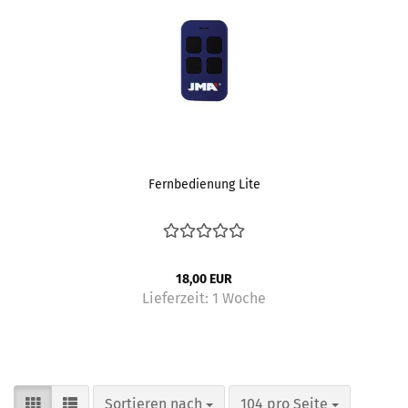
Fernbedienung Lite
18,00 EUR
Lieferzeit:
1 Woche
Sortieren nach
pro Seite
Sortieren nach
104 pro Seite