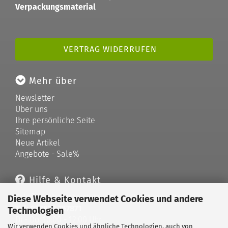
Verpackungsmaterial
VERTRAG WIDERRUFEN
Mehr über
Newsletter
Über uns
Ihre persönliche Seite
Sitemap
Neue Artikel
Angebote - Sale%
Hilfe & Kontakt
Telefonische Unterstützung und Beratung unter:
Diese Webseite verwendet Cookies und andere
Tel: 033679 757871
Technologien
Di - Do: 10:00 - 12:00 Uhr
Wir verwenden Cookies und ähnliche Technologien, auch von