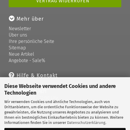
VERTRAG WIDERRUFEN
Mehr über
Newsletter
Über uns
Ihre persönliche Seite
Sitemap
Neue Artikel
Angebote - Sale%
Hilfe & Kontakt
Telefonische Unterstützung und Beratung unter:
Diese Webseite verwendet Cookies und andere
Tel: 033679 757871
Technologien
Di - Do: 10:00 - 12:00 Uhr
Wir verwenden Cookies und ähnliche Technologien, auch von
Geprüfter Online Shop mit Geld-zurück-Garantie.
Drittanbietern, um die ordentliche Funktionsweise der Website zu
Merkzettel
gewährleisten, die Nutzung unseres Angebotes zu analysieren und
Kontaktformular
Ihnen ein bestmögliches Einkaufserlebnis bieten zu können. Weitere
Informationen finden Sie in unserer
Datenschutzerklärung
.