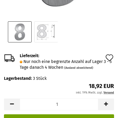
Lieferzeit:
A
Nur noch eine begrenzte Anzahl auf Lager 3 - 5
d
Tage danach 4 Wochen
(Ausland abweichend)
M
Lagerbestand:
3
Stück
18,92 EUR
inkl. 19% MwSt. zzgl.
Versand