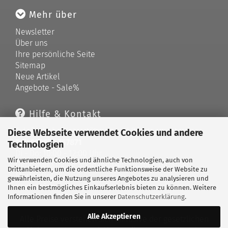
Mehr über
Newsletter
Über uns
Ihre persönliche Seite
Sitemap
Neue Artikel
Angebote - Sale%
Hilfe & Kontakt
Telefonische Unterstützung und Beratung unter:
Diese Webseite verwendet Cookies und andere
Tel: 033679 757871
Technologien
Di - Do: 10:00 - 12:00 Uhr
Wir verwenden Cookies und ähnliche Technologien, auch von
Geprüfter Online Shop mit Geld-zurück-Garantie.
Drittanbietern, um die ordentliche Funktionsweise der Website zu
Merkzettel
gewährleisten, die Nutzung unseres Angebotes zu analysieren und
Kontaktformular
Ihnen ein bestmögliches Einkaufserlebnis bieten zu können. Weitere
Informationen finden Sie in unserer
Datenschutzerklärung
.
Alle Akzeptieren
Alle Preise verstehen sich inklusive der gesetzlichen