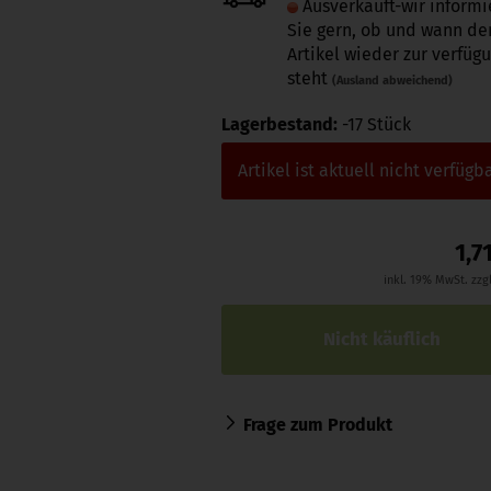
Ausverkauft-wir inform
Sie gern, ob und wann de
Artikel wieder zur verfüg
steht
(Ausland abweichend)
Lagerbestand:
-17
Stück
Artikel ist aktuell nicht verfügba
1,7
inkl. 19% MwSt. zzg
Frage zum Produkt