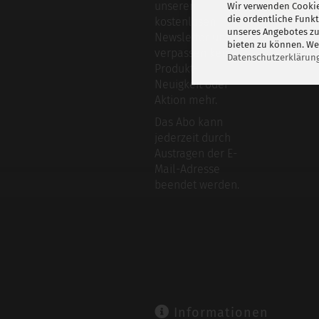
unseren
Wir verwenden Cookie
die ordentliche Funk
kostenlosen
unseres Angebotes zu
Newsletter und
bieten zu können. Wei
verpassen keine
Datenschutzerklärun
Produkt-
Neuigkeit oder
Aktion mehr.
Das Abo kann
jederzeit durch
Austragen der E-
Mail-Adresse
beendet werden.
Informationen