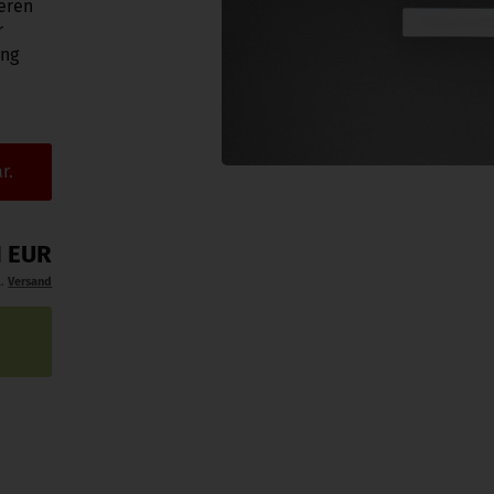
ieren
r
ung
r.
1 EUR
l.
Versand