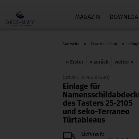
MAGAZIN
DOWNLOA
»
»
Startseite
Ersatzteil-Shop
Klinge
« Erster
« zurück
weiter »
(Art.Nr.:
25-16201680
)
Einlage für
Namensschildabdec
des Tasters 25-2105
und seko-Terraneo
Türtableaus
Lieferzeit: