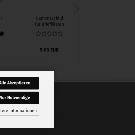
er
Namensschild
für Briefkästen
er
R
5,00 EUR
Alle Akzeptieren
Nur Notwendige
tere Informationen