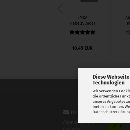
EMKA
Ab
Hebelzylinder
K
FORT F 36
A
10,45 EUR
Diese Webseite
Technologien
Wir verwenden Cookie
die ordentliche Funk
unseres Angebotes zu
bieten zu können. Wei
Der Newsletter
Datenschutzerklärun
Abonnieren Sie
unseren