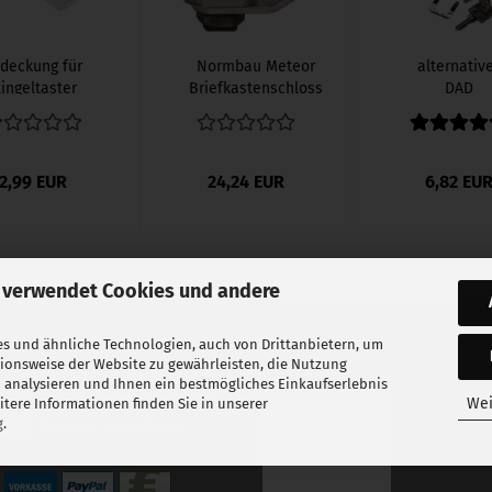
deckung für
Normbau Meteor
alternativ
lingeltaster
Briefkastenschloss
DAD
der Firma
191510...
Hebelzylind
llebacker...
2,99 EUR
24,24 EUR
6,82 EU
 verwendet Cookies und andere
s und ähnliche Technologien, auch von Drittanbietern, um
tionsweise der Website zu gewährleisten, die Nutzung
 analysieren und Ihnen ein bestmögliches Einkaufserlebnis
Wei
tere Informationen finden Sie in unserer
g
.
Sicher bezahlen