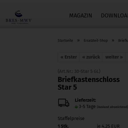
MAGAZIN
DOWNLOA
»
»
Startseite
Ersatzteil-Shop
Brief
« Erster
« zurück
weiter »
(Art.Nr.:
30-Star 5 GL
)
Briefkastenschloss
Star 5
Lieferzeit:
3-5 Tage
(Ausland abweichend
Staffelpreise
1 Stk.
je 4,25 EUR