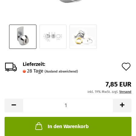
Lieferzeit:
A
28 Tage
(Ausland abweichend)
d
7,85 EUR
M
inkl. 19% MwSt. zzgl.
Versand
In den Warenkorb