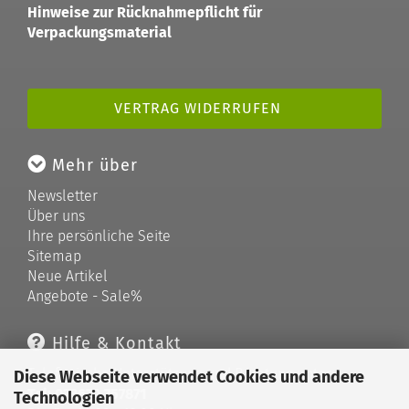
Hinweise zur Rücknahmepflicht für
Verpackungsmaterial
VERTRAG WIDERRUFEN
Mehr über
Newsletter
Über uns
Ihre persönliche Seite
Sitemap
Neue Artikel
Angebote - Sale%
Hilfe & Kontakt
Telefonische Unterstützung und Beratung unter:
Diese Webseite verwendet Cookies und andere
Tel: 033679 757871
Technologien