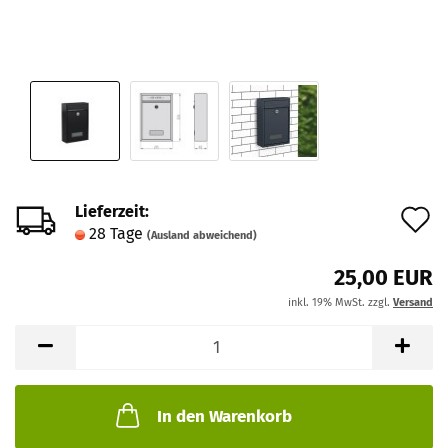
Lieferzeit:
A
28 Tage
(Ausland abweichend)
d
25,00 EUR
M
inkl. 19% MwSt. zzgl.
Versand
In den Warenkorb