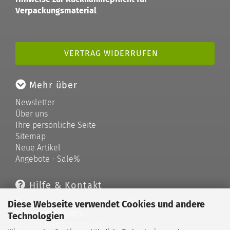
Verpackungsmaterial
VERTRAG WIDERRUFEN
Mehr über
Newsletter
Über uns
Ihre persönliche Seite
Sitemap
Neue Artikel
Angebote - Sale%
Hilfe & Kontakt
Telefonische Unterstützung und Beratung unter:
Diese Webseite verwendet Cookies und andere
Tel: 033679 757871
Technologien
Di - Do: 10:00 - 12:00 Uhr