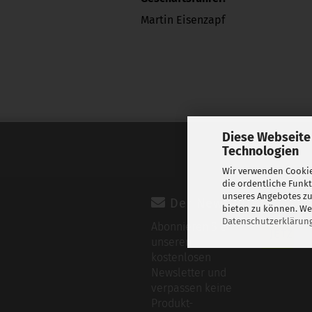
Martin Eisenzapf
Diese Webseite
Technologien
Wir verwenden Cookie
die ordentliche Funk
unseres Angebotes zu
Der Newsletter
bieten zu können. Wei
Datenschutzerklärun
Abonnieren Sie
unseren
kostenlosen
Newsletter und
verpassen keine
Produkt-