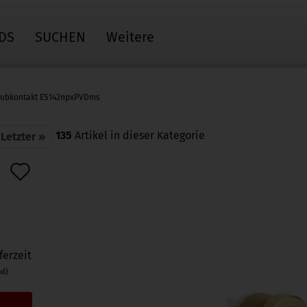
DS
SUCHEN
Weitere
aubkontakt ES142npxPVDms
135
Artikel in dieser Kategorie
Letzter »
Auf
den
Merkzettel
ferzeit
nd)