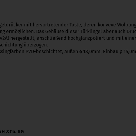
ingeldrücker mit hervortretender Taste, deren konvexe Wölbun
 ermöglichen. Das Gehäuse dieser Türklingel aber auch Druc
V2A) hergestellt, anschließend hochglanzpoliert und mit eine
chichtung überzogen.
essingfarben PVD-beschichtet, Außen ø 18,0mm, Einbau ø 15,0
mbH &Co. KG