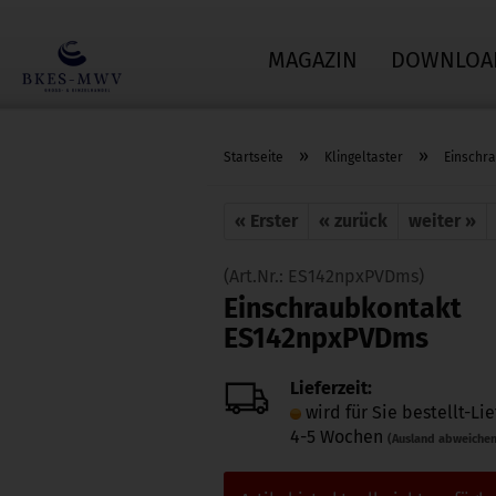
MAGAZIN
DOWNLOA
»
»
Startseite
Klingeltaster
Einschr
« Erster
« zurück
weiter »
(Art.Nr.:
ES142npxPVDms
)
Einschraubkontakt
ES142npxPVDms
Lieferzeit:
wird für Sie bestellt-Lie
4-5 Wochen
(Ausland abweiche