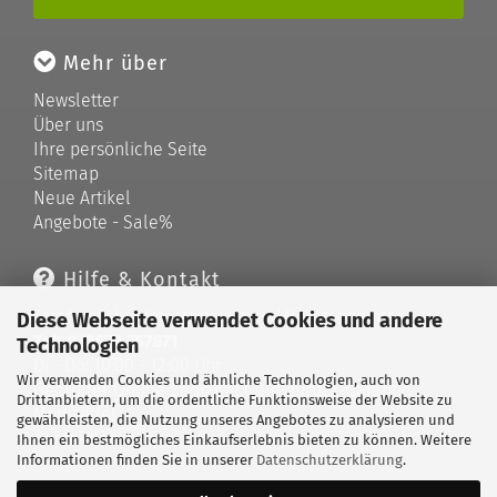
Mehr über
Newsletter
Über uns
Ihre persönliche Seite
Sitemap
Neue Artikel
Angebote - Sale%
Hilfe & Kontakt
Telefonische Unterstützung und Beratung unter:
Diese Webseite verwendet Cookies und andere
Tel: 033679 757871
Technologien
Di - Do: 10:00 - 12:00 Uhr
Wir verwenden Cookies und ähnliche Technologien, auch von
Geprüfter Online Shop mit Geld-zurück-Garantie.
Drittanbietern, um die ordentliche Funktionsweise der Website zu
Merkzettel
gewährleisten, die Nutzung unseres Angebotes zu analysieren und
Kontaktformular
Ihnen ein bestmögliches Einkaufserlebnis bieten zu können. Weitere
Informationen finden Sie in unserer
Datenschutzerklärung
.