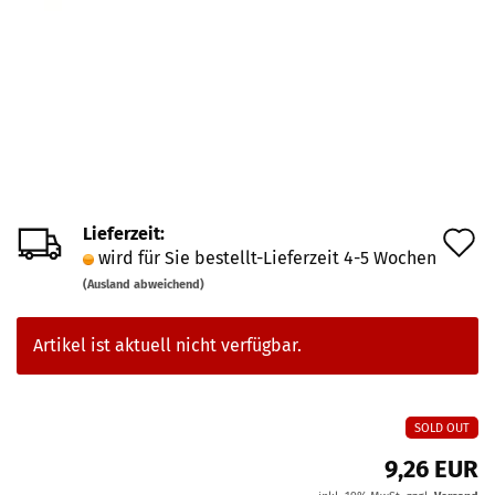
Lieferzeit:
A
wird für Sie bestellt-Lieferzeit 4-5 Wochen
d
(Ausland abweichend)
M
Artikel ist aktuell nicht verfügbar.
SOLD OUT
9,26 EUR