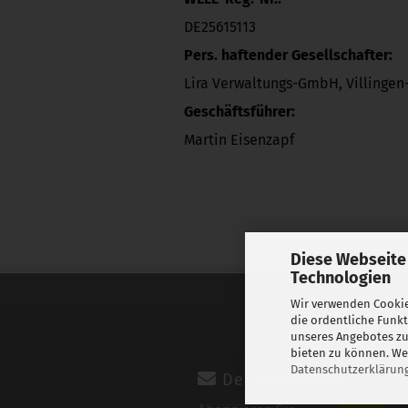
DE25615113
Pers. haftender Gesellschafter:
Lira Verwaltungs-GmbH, Villinge
Geschäftsführer:
Martin Eisenzapf
Diese Webseite
Technologien
Wir verwenden Cookie
die ordentliche Funk
unseres Angebotes zu
bieten zu können. Wei
Datenschutzerklärun
Der Newsletter