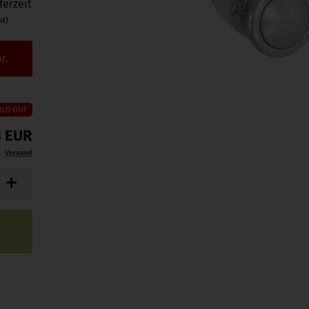
ferzeit
nd)
r.
OLD OUT
8 EUR
l.
Versand