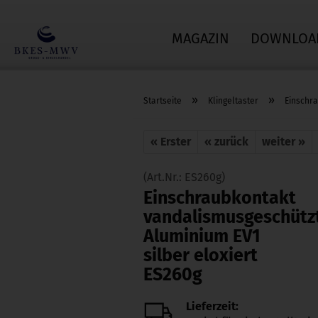
MAGAZIN
DOWNLOA
»
»
Startseite
Klingeltaster
Einschra
« Erster
« zurück
weiter »
(Art.Nr.:
ES260g
)
Einschraubkontakt
vandalismusgeschützt
Aluminium EV1
silber eloxiert
ES260g
Lieferzeit: