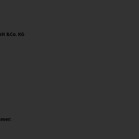
mbH &Co. KG
mmer: