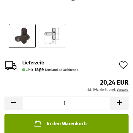
Lieferzeit:
A
3-5 Tage
(Ausland abweichend)
d
20,24 EUR
M
inkl. 19% MwSt. zzgl.
Versand
In den Warenkorb