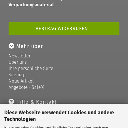
Verpackungsmaterial
VERTRAG WIDERRUFEN
Mehr über
Newsletter
Über uns
Ihre persönliche Seite
Sitemap
Neue Artikel
Angebote - Sale%
Hilfe & Kontakt
Telefonische Unterstützung und Beratung unter:
Diese Webseite verwendet Cookies und andere
Tel: 033679 757871
Technologien
Di - Do: 10:00 - 12:00 Uhr
Wir verwenden Cookies und ähnliche Technologien, auch von