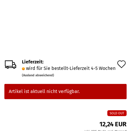
Lieferzeit:
A
wird für Sie bestellt-Lieferzeit 4-5 Wochen
d
(Ausland abweichend)
M
Artikel ist aktuell nicht verfügbar.
SOLD OUT
12,24 EUR