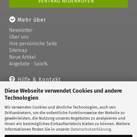
VERTRAG WIDERRUFEN
Mehr über
Newsletter
Über uns
Ihre persönliche Seite
Sitemap
Neue Artikel
Angebote - Sale%
Hilfe & Kontakt
Telefonische Unterstützung und Beratung unter:
Diese Webseite verwendet Cookies und andere
Tel: 033679 757871
Technologien
Di - Do: 10:00 - 12:00 Uhr
Wir verwenden Cookies und ähnliche Technologien, auch von
Geprüfter Online Shop mit Geld-zurück-Garantie.
Drittanbietern, um die ordentliche Funktionsweise der Website zu
Merkzettel
gewährleisten, die Nutzung unseres Angebotes zu analysieren und
Kontaktformular
Ihnen ein bestmögliches Einkaufserlebnis bieten zu können. Weitere
Informationen finden Sie in unserer
Datenschutzerklärung
.