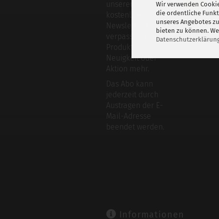
unseren
Wir verwenden Cookie
die ordentliche Funk
kostenlosen
unseres Angebotes zu
Newsletter und
bieten zu können. Wei
verpassen keine
Datenschutzerklärun
Produkt-
Neuigkeit oder
Aktion mehr.
Das Abo kann
jederzeit durch
Austragen der E-
Mail-Adresse
beendet werden.
Informationen