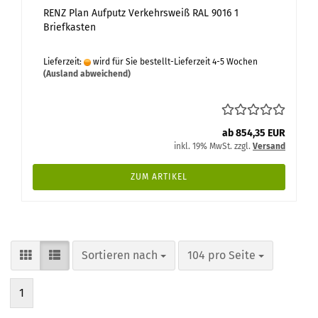
RENZ Plan Aufputz Verkehrsweiß RAL 9016 1
Briefkasten
Lieferzeit:
wird für Sie bestellt-Lieferzeit 4-5 Wochen
(Ausland abweichend)
ab 854,35 EUR
inkl. 19% MwSt. zzgl.
Versand
ZUM ARTIKEL
Sortieren nach
pro Seite
Sortieren nach
104 pro Seite
1