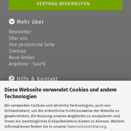
VERTRAG WIDERRUFEN
Mehr über
Newsletter
Über uns
Ihre persönliche Seite
Sitemap
Neue Artikel
Angebote - Sale%
Hilfe & Kontakt
Telefonische Unterstützung und Beratung unter:
Diese Webseite verwendet Cookies und andere
Tel: 033679 757871
Technologien
Di - Do: 10:00 - 12:00 Uhr
Wir verwenden Cookies und ähnliche Technologien, auch von
Geprüfter Online Shop mit Geld-zurück-Garantie.
Drittanbietern, um die ordentliche Funktionsweise der Website zu
Merkzettel
gewährleisten, die Nutzung unseres Angebotes zu analysieren und
Kontaktformular
Ihnen ein bestmögliches Einkaufserlebnis bieten zu können. Weitere
Informationen finden Sie in unserer
Datenschutzerklärung
.