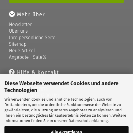
Mehr über
Newsletter
Über uns
Ihre persönliche Seite
Sitemap
Neue Artikel
Angebote - Sale%
Hilfe & Kontakt
Telefonische Unterstützung und Beratung unter:
Diese Webseite verwendet Cookies und andere
Tel: 033679 757871
Technologien
Di - Do: 10:00 - 12:00 Uhr
Wir verwenden Cookies und ähnliche Technologien, auch von
Geprüfter Online Shop mit Geld-zurück-Garantie.
Drittanbietern, um die ordentliche Funktionsweise der Website zu
Merkzettel
gewährleisten, die Nutzung unseres Angebotes zu analysieren und
Kontaktformular
Ihnen ein bestmögliches Einkaufserlebnis bieten zu können. Weitere
Informationen finden Sie in unserer
Datenschutzerklärung
.
Alle Akzeptieren