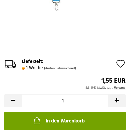
Lieferzeit:
A
1 Woche
(Ausland abweichend)
d
1,55 EUR
M
inkl. 19% MwSt. zzgl.
Versand
In den Warenkorb