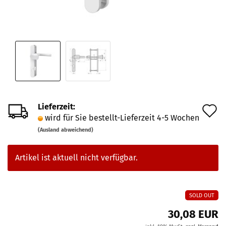
Lieferzeit:
A
wird für Sie bestellt-Lieferzeit 4-5 Wochen
d
(Ausland abweichend)
M
Artikel ist aktuell nicht verfügbar.
SOLD OUT
30,08 EUR