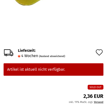
Lieferzeit:
A
4 Wochen
(Ausland abweichend)
d
M
Artikel ist aktuell nicht verfügbar.
SOLD OUT
2,36 EUR
inkl. 19% MwSt. zzgl.
Versand