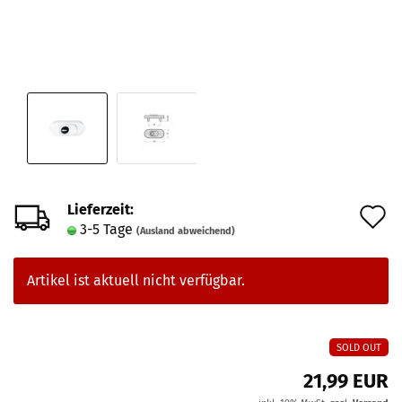
Lieferzeit:
A
3-5 Tage
(Ausland abweichend)
d
M
Artikel ist aktuell nicht verfügbar.
SOLD OUT
21,99 EUR