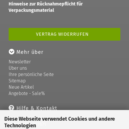
Hinweise zur Rücknahmepflicht für
Verpackungsmaterial
VERTRAG WIDERRUFEN
Mehr über
Newsletter
Über uns
Ihre persönliche Seite
Sitemap
Neue Artikel
Angebote - Sale%
Hilfe & Kontakt
Telefonische Unterstützung und Beratung unter:
Diese Webseite verwendet Cookies und andere
Tel: 033679 757871
Technologien