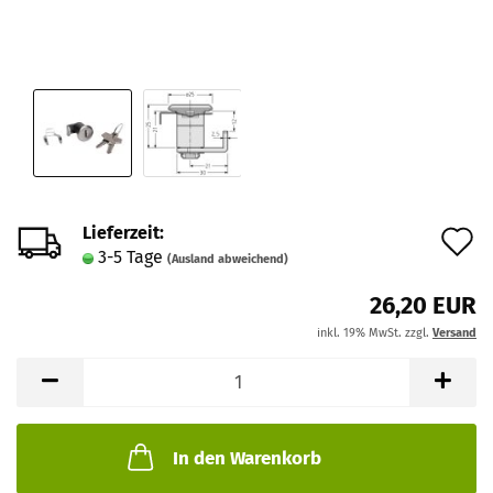
Lieferzeit:
A
3-5 Tage
(Ausland abweichend)
d
26,20 EUR
M
inkl. 19% MwSt. zzgl.
Versand
In den Warenkorb