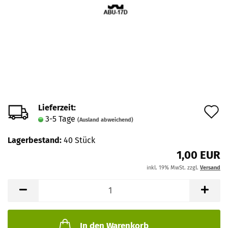
Lieferzeit:
A
3-5 Tage
(Ausland abweichend)
d
Lagerbestand:
40
Stück
M
1,00 EUR
inkl. 19% MwSt. zzgl.
Versand
In den Warenkorb