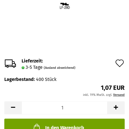
Lieferzeit:
A
3-5 Tage
(Ausland abweichend)
d
Lagerbestand:
400
Stück
M
1,07 EUR
inkl. 19% MwSt. zzgl.
Versand
In den Warenkorb