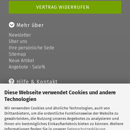
VERTRAG WIDERRUFEN
Mehr über
Newsletter
Über uns
Ihre persönliche Seite
Sitemap
Neue Artikel
Angebote - Sale%
Hilfe & Kontakt
Telefonische Unterstützung und Beratung unter:
Diese Webseite verwendet Cookies und andere
Tel: 033679 757871
Technologien
Di - Do: 10:00 - 12:00 Uhr
Wir verwenden Cookies und ähnliche Technologien, auch von
Geprüfter Online Shop mit Geld-zurück-Garantie.
Drittanbietern, um die ordentliche Funktionsweise der Website zu
Merkzettel
gewährleisten, die Nutzung unseres Angebotes zu analysieren und
Kontaktformular
Ihnen ein bestmögliches Einkaufserlebnis bieten zu können. Weitere
Informationen finden Sie in unserer
Datenschutzerklärung
.