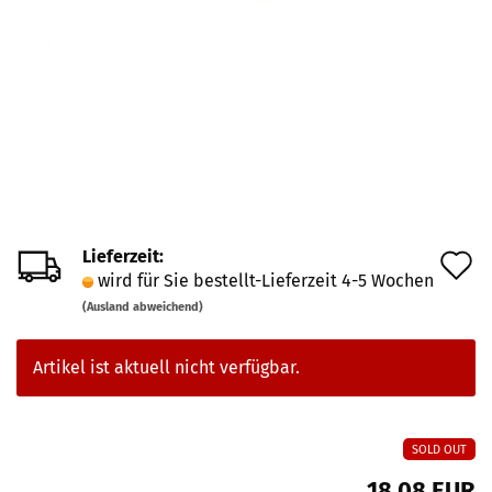
Lieferzeit:
A
wird für Sie bestellt-Lieferzeit 4-5 Wochen
d
(Ausland abweichend)
M
Artikel ist aktuell nicht verfügbar.
SOLD OUT
18,08 EUR