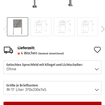
Lieferzeit:
A
4 Wochen
(Ausland abweichend)
d
M
Gelochtes Sprechfeld mit Klingel und Lichtschalter:
Größe je Briefkasten: