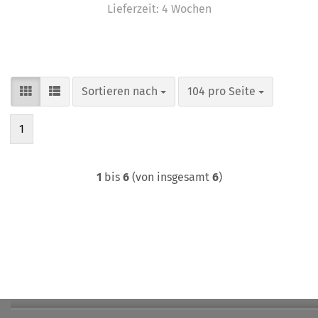
Lieferzeit:
4 Wochen
Sortieren nach
pro Seite
Sortieren nach
104 pro Seite
1
1
bis
6
(von insgesamt
6
)