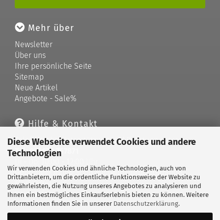
Mehr über
Newsletter
Über uns
Ihre persönliche Seite
Sitemap
Neue Artikel
Angebote - Sale%
Hilfe & Kontakt
Telefonische Unterstützung und Beratung unter:
Diese Webseite verwendet Cookies und andere
Tel: 033679 757871
Technologien
Di - Do: 10:00 - 12:00 Uhr
Wir verwenden Cookies und ähnliche Technologien, auch von
Geprüfter Online Shop mit Geld-zurück-Garantie.
Drittanbietern, um die ordentliche Funktionsweise der Website zu
Merkzettel
gewährleisten, die Nutzung unseres Angebotes zu analysieren und
Kontaktformular
Ihnen ein bestmögliches Einkaufserlebnis bieten zu können. Weitere
Informationen finden Sie in unserer
Datenschutzerklärung
.