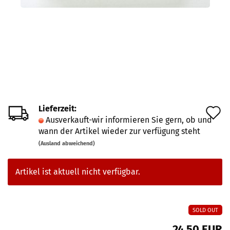
Lieferzeit:
A
Ausverkauft-wir informieren Sie gern, ob und
d
wann der Artikel wieder zur verfügung steht
M
(Ausland abweichend)
Artikel ist aktuell nicht verfügbar.
SOLD OUT
24,50 EUR