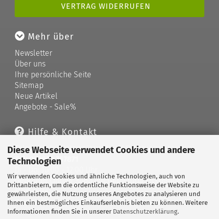
VERTRAG WIDERRUFEN
Mehr über
Newsletter
Über uns
Ihre persönliche Seite
Sitemap
Neue Artikel
Angebote - Sale%
Hilfe & Kontakt
Telefonische Unterstützung und Beratung unter:
Diese Webseite verwendet Cookies und andere
Tel: 033679 757871
Technologien
Di - Do: 10:00 - 12:00 Uhr
Wir verwenden Cookies und ähnliche Technologien, auch von
Geprüfter Online Shop mit Geld-zurück-Garantie.
Drittanbietern, um die ordentliche Funktionsweise der Website zu
Merkzettel
gewährleisten, die Nutzung unseres Angebotes zu analysieren und
Kontaktformular
Ihnen ein bestmögliches Einkaufserlebnis bieten zu können. Weitere
Informationen finden Sie in unserer
Datenschutzerklärung
.