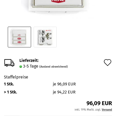
Lieferzeit:
A
3-5 Tage
(Ausland abweichend)
d
Staffelpreise
M
1 Stk.
je 96,09 EUR
> 1 Stk.
je 94,22 EUR
96,09 EUR
inkl. 19% MwSt. zzgl.
Versand